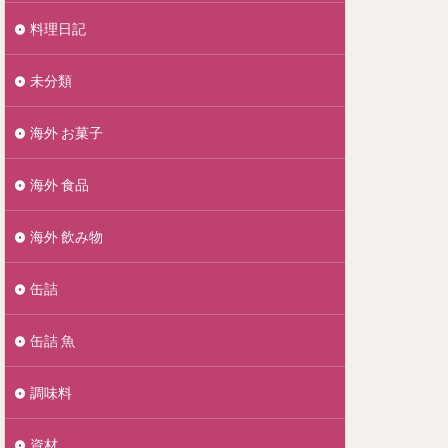
料理日記
未分類
海外 お菓子
海外 食品
海外 飲み物
缶詰
缶詰 魚
調味料
資材