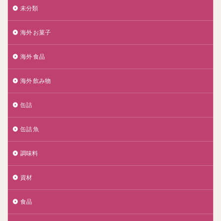
未分類
海外 お菓子
海外 食品
海外 飲み物
缶詰
缶詰 魚
調味料
資材
食品