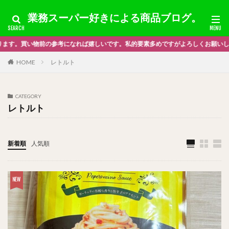
業務スーパー好きによる商品ブログ。
嬉しいです。私的要素多めですがよろしくお願いします＿|￣|○
HOME
レトルト
CATEGORY
レトルト
新着順
人気順