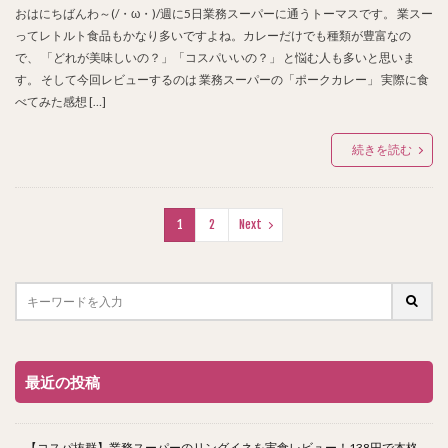
おはにちばんわ～(/・ω・)/週に5日業務スーパーに通うトーマスです。 業スー
ってレトルト食品もかなり多いですよね。カレーだけでも種類が豊富なの
で、 「どれが美味しいの？」「コスパいいの？」 と悩む人も多いと思いま
す。 そして今回レビューするのは 業務スーパーの「ポークカレー」 実際に食
べてみた感想 […]
続きを読む
1
2
Next
最近の投稿
【コスパ抜群】業務スーパーのリングイネを実食レビュー！138円で本格