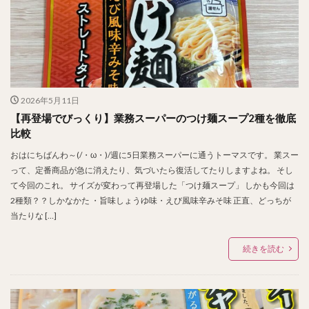
2026年5月11日
【再登場でびっくり】業務スーパーのつけ麺スープ2種を徹底
比較
おはにちばんわ～(/・ω・)/週に5日業務スーパーに通うトーマスです。 業スー
って、定番商品が急に消えたり、気づいたら復活してたりしますよね。 そし
て今回のこれ。 サイズが変わって再登場した「つけ麺スープ」 しかも今回は
2種類？？しかなかた ・旨味しょうゆ味・えび風味辛みそ味 正直、どっちが
当たりな […]
続きを読む