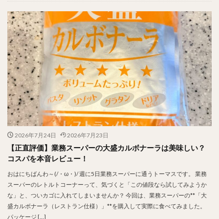
2026年7月24日
2026年7月23日
【正直評価】業務スーパーの大盛カルボナーラは美味しい？
コスパを本音レビュー！
おはにちばんわ～(/・ω・)/ 週に5日業務スーパーに通うトーマスです。 業務
スーパーのレトルトコーナーって、気づくと「この値段なら試してみようか
な」と、ついカゴに入れてしまいませんか？ 今回は、業務スーパーの**「大
盛カルボナーラ（レストラン仕様）」**を購入して実際に食べてみました。
パッケージ […]