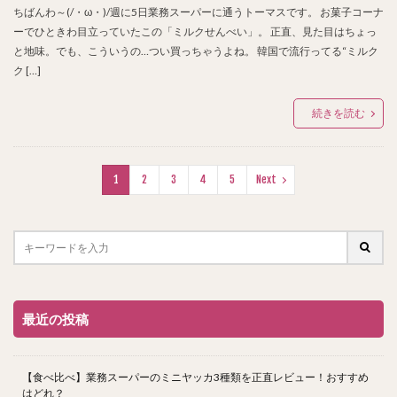
ちばんわ～(/・ω・)/週に5日業務スーパーに通うトーマスです。 お菓子コーナ
ーでひときわ目立っていたこの「ミルクせんべい」。 正直、見た目はちょっ
と地味。でも、こういうの…つい買っちゃうよね。 韓国で流行ってる“ミルク
ク […]
続きを読む
1
2
3
4
5
Next
最近の投稿
【食べ比べ】業務スーパーのミニヤッカ3種類を正直レビュー！おすすめ
はどれ？