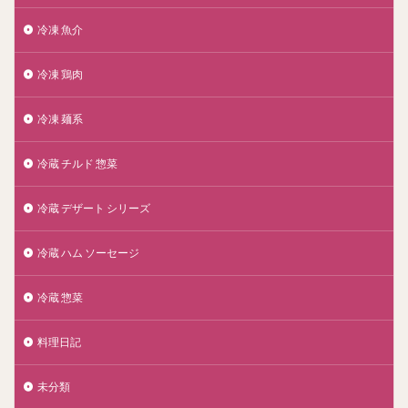
冷凍 魚介
冷凍 鶏肉
冷凍 麺系
冷蔵 チルド 惣菜
冷蔵 デザート シリーズ
冷蔵 ハム ソーセージ
冷蔵 惣菜
料理日記
未分類