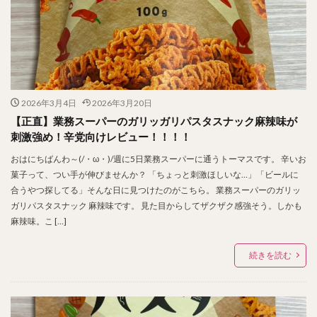
2026年3月4日
2026年3月20日
【正直】業務スーパーのガリッガリパスタスナック麻辣味が
刺激強め！辛党向けレビュー！！！！
おはにちばんわ～(/・ω・)/週に5日業務スーパーに通うトーマスです。 辛いお
菓子って、つい手が伸びませんか？ 「ちょっと刺激ほしいな…」「ビールに
合うやつ探してる」そんな日に見つけたのがこちら。 業務スーパーのガリッ
ガリパスタスナック 麻辣味です。 見た目からしてザクザク感強そう。しかも
麻辣味。こ […]
続きを読む