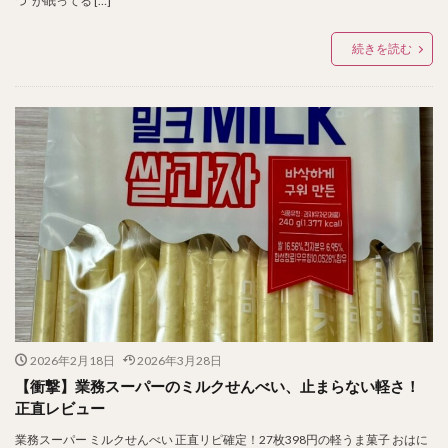
つ”が眠ってる […]
続きを読む
2026年2月18日
2026年3月28日
【衝撃】業務スーパーのミルクせんべい、止まらない軽さ！
正直レビュー
業務スーパー ミルクせんべい 正直リピ確定！27枚398円の軽うま菓子 おはに