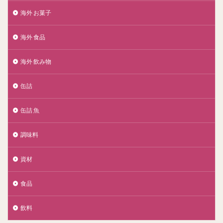
海外 お菓子
海外 食品
海外 飲み物
缶詰
缶詰 魚
調味料
資材
食品
飲料