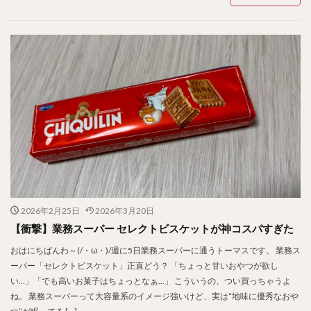
2026年2月25日
2026年3月20日
【衝撃】業務スーパー セレクトビスケットが神コスパすぎた
おはにちばんわ～(/・ω・)/週に5日業務スーパーに通うトーマスです。 業務ス
ーパー「セレクトビスケット」正直どう？ 「ちょっと甘いおやつが欲し
い…」「でも高いお菓子はちょっとなぁ…」 こういうの、つい買っちゃうよ
ね。 業務スーパーって大容量系のイメージ強いけど、実は“地味に優秀なおや