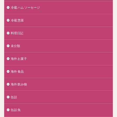
冷蔵 ハム ソーセージ
冷蔵 惣菜
料理日記
未分類
海外 お菓子
海外 食品
海外 飲み物
缶詰
缶詰 魚