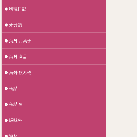
料理日記
未分類
海外 お菓子
海外 食品
海外 飲み物
缶詰
缶詰 魚
調味料
資材