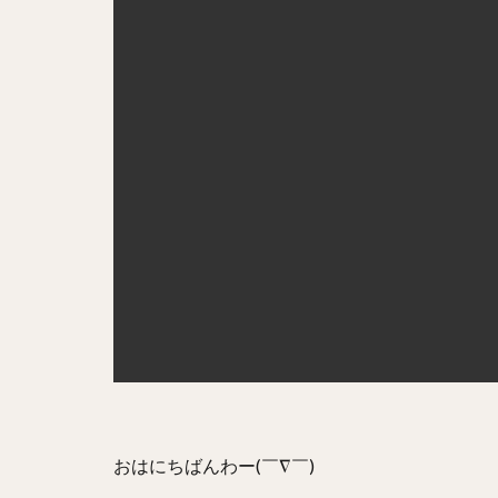
おはにちばんわー(￣∇￣)