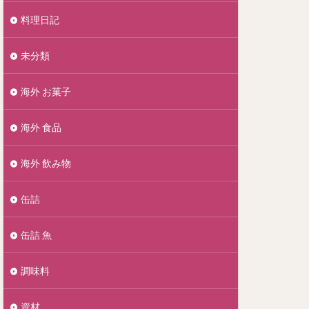
料理日記
未分類
海外 お菓子
海外 食品
海外 飲み物
缶詰
缶詰 魚
調味料
資材