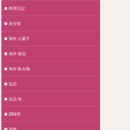
料理日記
未分類
海外 お菓子
海外 食品
海外 飲み物
缶詰
缶詰 魚
調味料
資材