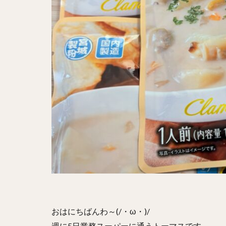
おはにちばんわ～(/・ω・)/
週に5日業務スーパーに通うトーマスです。