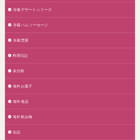
冷蔵 デザート シリーズ
冷蔵 ハム ソーセージ
冷蔵 惣菜
料理日記
未分類
海外 お菓子
海外 食品
海外 飲み物
缶詰