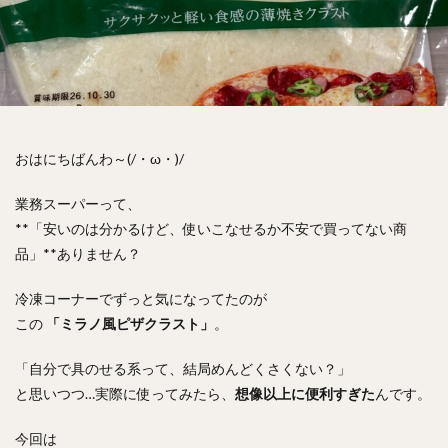
おはにちばんわ～(/・ω・)/
業務スーパーって、
**「安いのは分かるけど、使いこなせるか不安で買ってない商
品」**ありません？
冷凍コーナーでずっと気になってたのが
この
「ミラノ風ピザクラスト」
。
「自分で具のせる系って、結局めんどくさくない？」
と思いつつ…実際に使ってみたら、
想像以上に便利すぎた
んです。
今回は