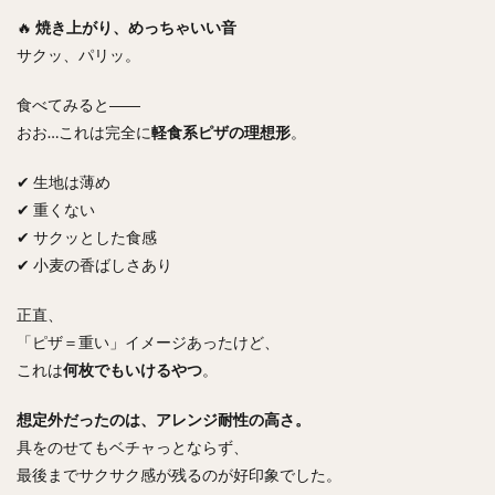
🔥
焼き上がり、めっちゃいい音
サクッ、パリッ。
食べてみると――
おお…これは完全に
軽食系ピザの理想形
。
✔ 生地は薄め
✔ 重くない
✔ サクッとした食感
✔ 小麦の香ばしさあり
正直、
「ピザ＝重い」イメージあったけど、
これは
何枚でもいけるやつ
。
想定外だったのは、アレンジ耐性の高さ。
具をのせてもベチャっとならず、
最後までサクサク感が残るのが好印象でした。