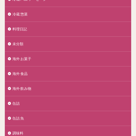
冷蔵 惣菜
料理日記
未分類
海外 お菓子
海外 食品
海外 飲み物
缶詰
缶詰 魚
調味料