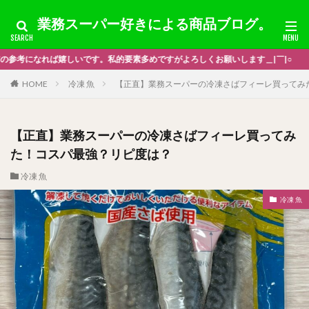
業務スーパー好きによる商品ブログ。
ですがよろしくお願いします＿|￣|○
HOME
冷凍 魚
【正直】業務スーパーの冷凍さばフィーレ買ってみ
【正直】業務スーパーの冷凍さばフィーレ買ってみ
た！コスパ最強？リピ度は？
冷凍 魚
冷凍 魚