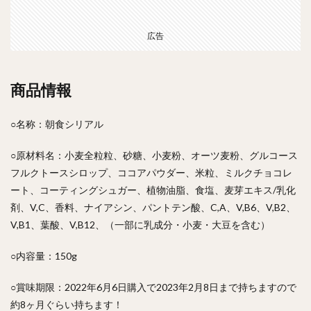
広告
商品情報
○名称：朝食シリアル
○原材料名：小麦全粒粒、砂糖、小麦粉、オーツ麦粉、グルコース
フルクトースシロップ、ココアパウダー、米粒、ミルクチョコレ
ート、コーティングシュガー、植物油脂、食塩、麦芽エキス/乳化
剤、V,C、香料、ナイアシン、パントテン酸、C,A、V,B6、V,B2、
V,B1、葉酸、V,B12、（一部に乳成分・小麦・大豆を含む）
○内容量：150g
○賞味期限：2022年6月6日購入で2023年2月8日まで持ちますので
約8ヶ月ぐらい持ちます！