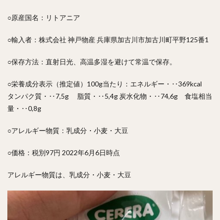
○原産国名：リトアニア
○輸入者：株式会社 神戸物産 兵庫県加古川市加古川町平野125番1
○保存方法：直射日光、高温多湿を避けて常温で保存。
○栄養成分表示（推定値）100g当たり：エネルギー・‥369kcal
タンパク質・‥7,5g 脂質・‥5,4g 炭水化物・‥74,6g 食塩相当
量・‥0,8g
○アレルギー物質：乳成分・小麦・大豆
○価格：税別97円 2022年6月6日時点
アレルギー物質は、乳成分・小麦・大豆