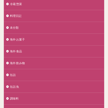
冷蔵 惣菜
料理日記
未分類
海外 お菓子
海外 食品
海外 飲み物
缶詰
缶詰 魚
調味料