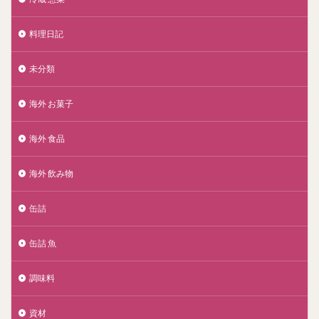
料理日記
未分類
海外 お菓子
海外 食品
海外 飲み物
缶詰
缶詰 魚
調味料
資材