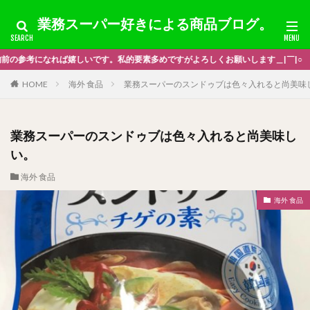
業務スーパー好きによる商品ブログ。
要素多めですがよろしくお願いします＿|￣|○
HOME
海外 食品
業務スーパーのスンドゥブは色々入れると尚美味
業務スーパーのスンドゥブは色々入れると尚美味し
い。
海外 食品
海外 食品